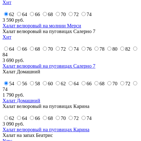
Хит
62
64
66
68
70
72
74
3 590
руб.
Халат велюровый на молнии Мерси
Халат велюровый на пуговицах Салерно 7
Хит
64
66
68
70
72
74
76
78
80
82
84
3 690
руб.
Халат велюровый на пуговицах Салерно 7
Халат Домашний
54
56
58
60
62
64
66
68
70
72
74
1 790
руб.
Халат Домашний
Халат велюровый на пуговицах Карина
62
64
66
68
70
72
74
3 090
руб.
Халат велюровый на пуговицах Карина
Халат на запах Беатрис
New