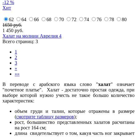
-12 %
Хит
62
64
66
68
70
72
74
76
78
80
1650 руб.
1 450
руб.
Халат на молнии Аврелия 4
Всего страниц:
3
1
2
3
»
»»
В переводе с арабского языка слово "
халат
" означает
"почетное платье". Халат - достаточно простая одежда, при
выборе которой нужно учесть не такое большо количество
характеристик:
объем груди и талии, которые отражены в размере
(
смотрите таблицу размеров
);
рост, большинство представленных халатов расчитаны
на рост 164 см;
длина свидетельствует о том, какуя часть ног закрывает