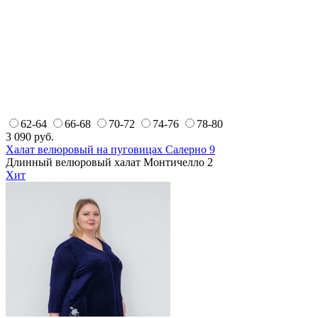
62-64
66-68
70-72
74-76
78-80
3 090
руб.
Халат велюровый на пуговицах Салерно 9
Длинный велюровый халат Монтичелло 2
Хит