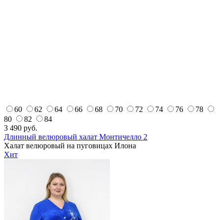
60
62
64
66
68
70
72
74
76
78
80
82
84
3 490
руб.
Длинный велюровый халат Монтичелло 2
Халат велюровый на пуговицах Илона
Хит