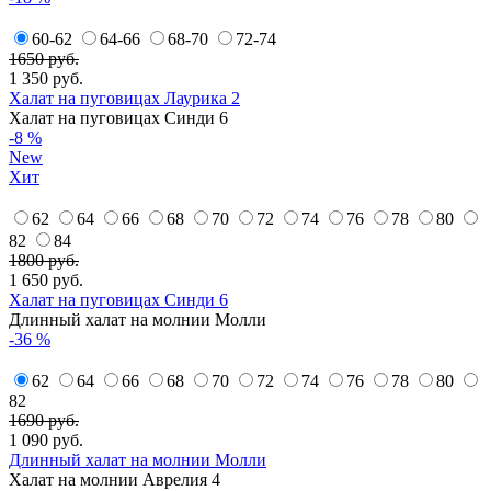
60-62
64-66
68-70
72-74
1650 руб.
1 350
руб.
Халат на пуговицах Лаурика 2
Халат на пуговицах Синди 6
-8 %
New
Хит
62
64
66
68
70
72
74
76
78
80
82
84
1800 руб.
1 650
руб.
Халат на пуговицах Синди 6
Длинный халат на молнии Молли
-36 %
62
64
66
68
70
72
74
76
78
80
82
1690 руб.
1 090
руб.
Длинный халат на молнии Молли
Халат на молнии Аврелия 4