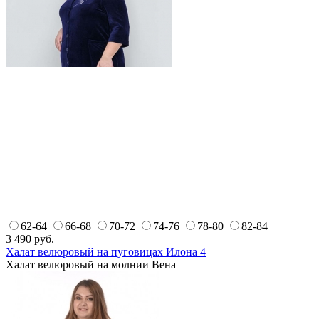
62-64
66-68
70-72
74-76
78-80
82-84
3 490
руб.
Халат велюровый на пуговицах Илона 4
Халат велюровый на молнии Вена