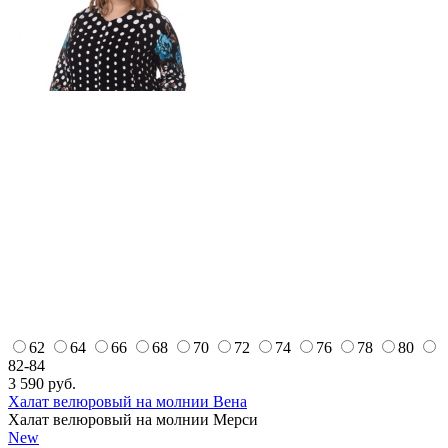
62
64
66
68
70
72
74
76
78
80
82-84
3 590
руб.
Халат велюровый на молнии Вена
Халат велюровый на молнии Мерси
New