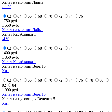
Халат на молнии Лайма
-11 %
62
64
66
68
70
72
74
76
1750 руб.
1 550
руб.
Халат на молнии Лайма
Халат Касабланка 1
-4 %
62
64
66
68
70
72
74
1400 руб.
1 350
руб.
Халат Касабланка 1
Халат на молнии Вера 15
Хит
62
64
66
68
70
72
74
76
78
80
82
84
1 990
руб.
Халат на молнии Вера 15
Халат на пуговицах Венеция 5
Хит