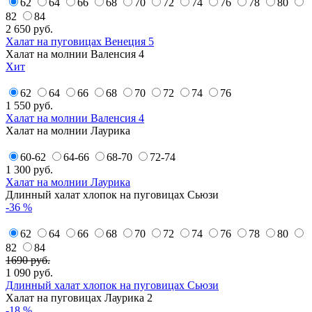
62
64
66
68
70
72
74
76
78
80
82
84
2 650
руб.
Халат на пуговицах Венеция 5
Халат на молнии Валенсия 4
Хит
62
64
66
68
70
72
74
76
1 550
руб.
Халат на молнии Валенсия 4
Халат на молнии Лаурика
60-62
64-66
68-70
72-74
1 300
руб.
Халат на молнии Лаурика
Длинный халат хлопок на пуговицах Сьюзи
-36 %
62
64
66
68
70
72
74
76
78
80
82
84
1690 руб.
1 090
руб.
Длинный халат хлопок на пуговицах Сьюзи
Халат на пуговицах Лаурика 2
-18 %