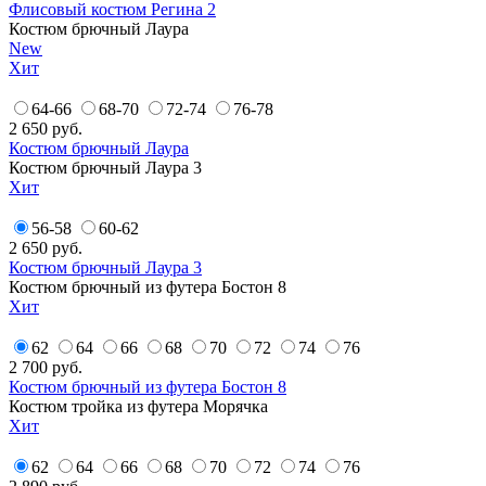
Флисовый костюм Регина 2
Костюм брючный Лаура
New
Хит
64-66
68-70
72-74
76-78
2 650
руб.
Костюм брючный Лаура
Костюм брючный Лаура 3
Хит
56-58
60-62
2 650
руб.
Костюм брючный Лаура 3
Костюм брючный из футера Бостон 8
Хит
62
64
66
68
70
72
74
76
2 700
руб.
Костюм брючный из футера Бостон 8
Костюм тройка из футера Морячка
Хит
62
64
66
68
70
72
74
76