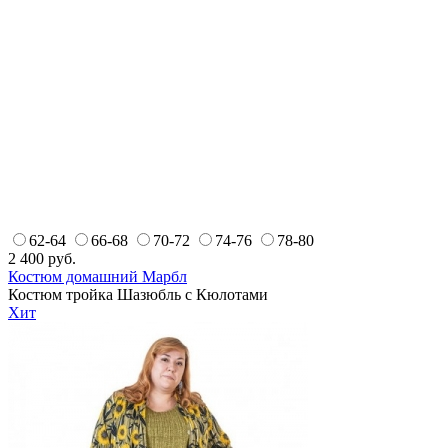
62-64
66-68
70-72
74-76
78-80
2 400
руб.
Костюм домашний Марбл
Костюм тройка Шазюбль с Кюлотами
Хит