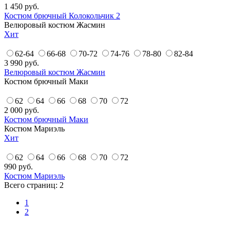
1 450
руб.
Костюм брючный Колокольчик 2
Велюровый костюм Жасмин
Хит
62-64
66-68
70-72
74-76
78-80
82-84
3 990
руб.
Велюровый костюм Жасмин
Костюм брючный Маки
62
64
66
68
70
72
2 000
руб.
Костюм брючный Маки
Костюм Мариэль
Хит
62
64
66
68
70
72
990
руб.
Костюм Мариэль
Всего страниц:
2
1
2