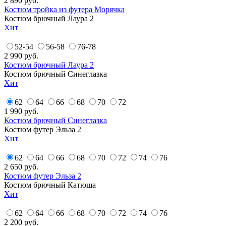
2 890
руб.
Костюм тройка из футера Морячка
Костюм брючный Лаура 2
Хит
52-54
56-58
76-78
2 990
руб.
Костюм брючный Лаура 2
Костюм брючный Синеглазка
Хит
62
64
66
68
70
72
1 990
руб.
Костюм брючный Синеглазка
Костюм футер Эльза 2
Хит
62
64
66
68
70
72
74
76
2 650
руб.
Костюм футер Эльза 2
Костюм брючный Катюша
Хит
62
64
66
68
70
72
74
76
2 200
руб.