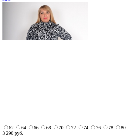
62
64
66
68
70
72
74
76
78
80
3 290
руб.