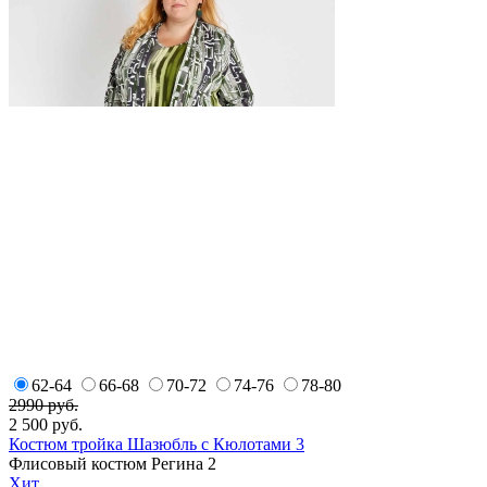
62-64
66-68
70-72
74-76
78-80
2990 руб.
2 500
руб.
Костюм тройка Шазюбль с Кюлотами 3
Флисовый костюм Регина 2
Хит