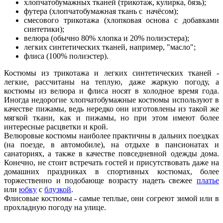
хлопчатобумажных тканей (трикотаж, кулирка, бязь);
футера (хлопчатобумажная ткань с начёсом);
смесового трикотажа (хлопковая основа с добавками
синтетики);
велюра (обычно 80% хлопка и 20% полиэстера);
легких синтетических тканей, например, "масло";
флиса (100% полиэстер).
Костюмы из трикотажа и легких синтетических тканей -
легкие, рассчитаны на теплую, даже жаркую погоду, а
костюмы из велюра и флиса носят в холодное время года.
Иногда недорогие хлопчатобумажные костюмы используют в
качестве пижамы, ведь нередко они изготовлены из такой же
мягкой ткани, как и пижамы, но при этом имеют более
интересные расцветки и крой.
Велюровые костюмы наиболее практичны в дальних поездках
(на поезде, в автомобиле), на отдыхе в пансионатах и
санаториях, а также в качестве повседневной одежды дома.
Конечно, не стоит встречать гостей и присутствовать даже на
домашних праздниках в спортивных костюмах, более
торжественно и подобающе возрасту надеть свежее
платье
или
юбку
с
блузкой
.
Флисовые костюмы - самые теплые, они согреют зимой или в
прохладную погоду на улице.