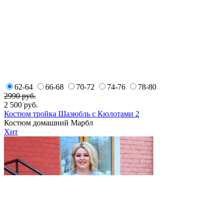
62-64
66-68
70-72
74-76
78-80
2990 руб.
2 500
руб.
Костюм тройка Шазюбль с Кюлотами 2
Костюм домашний Марбл
Хит