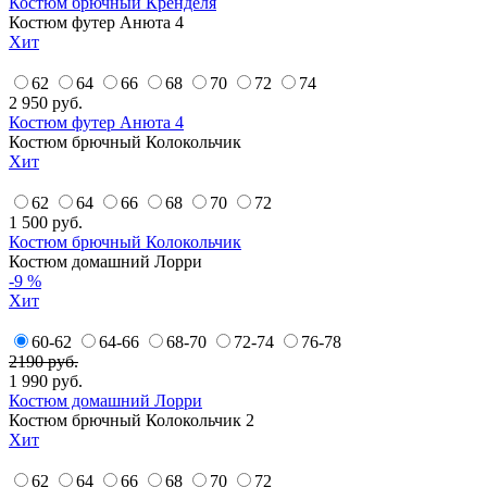
Костюм брючный Кренделя
Костюм футер Анюта 4
Хит
62
64
66
68
70
72
74
2 950
руб.
Костюм футер Анюта 4
Костюм брючный Колокольчик
Хит
62
64
66
68
70
72
1 500
руб.
Костюм брючный Колокольчик
Костюм домашний Лорри
-9 %
Хит
60-62
64-66
68-70
72-74
76-78
2190 руб.
1 990
руб.
Костюм домашний Лорри
Костюм брючный Колокольчик 2
Хит
62
64
66
68
70
72