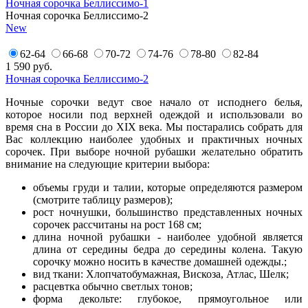
Ночная сорочка Беллиссимо-1
Ночная сорочка Беллиссимо-2
New
62-64
66-68
70-72
74-76
78-80
82-84
1 590
руб.
Ночная сорочка Беллиссимо-2
Ночные сорочки ведут свое начало от исподнего белья,
которое носили под верхней одеждой и использовали во
время сна в России до XIX века. Мы постарались собрать для
Вас коллекцию наиболее удобных и практичных ночных
сорочек. При выборе ночной рубашки желательно обратить
внимание на следующие критерии выбора:
объемы груди и талии, которые определяются размером
(смотрите таблицу размеров);
рост ночнушки, большинство представленных ночных
сорочек рассчитаны на рост 168 см;
длина ночной рубашки - наиболее удобной является
длина от середины бедра до середины колена. Такую
сорочку можно носить в качестве домашней одежды.;
вид ткани: Хлопчатобумажная, Вискоза, Атлас, Шелк;
расцевтка обычно светлых тонов;
форма декольте: глубокое, прямоугольное или