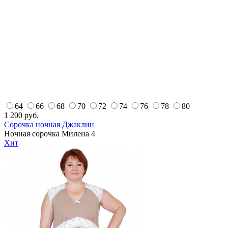
64
66
68
70
72
74
76
78
80
1 200
руб.
Сорочка ночная Джаклин
Ночная сорочка Милена 4
Хит