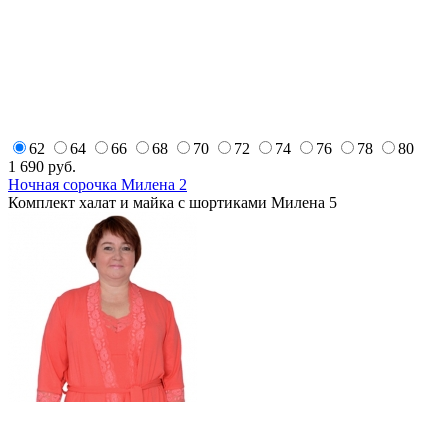
62
64
66
68
70
72
74
76
78
80
1 690
руб.
Ночная сорочка Милена 2
Комплект халат и майка с шортиками Милена 5