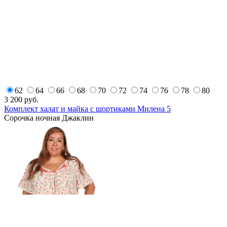
62
64
66
68
70
72
74
76
78
80
3 200
руб.
Комплект халат и майка с шортиками Милена 5
Сорочка ночная Джаклин