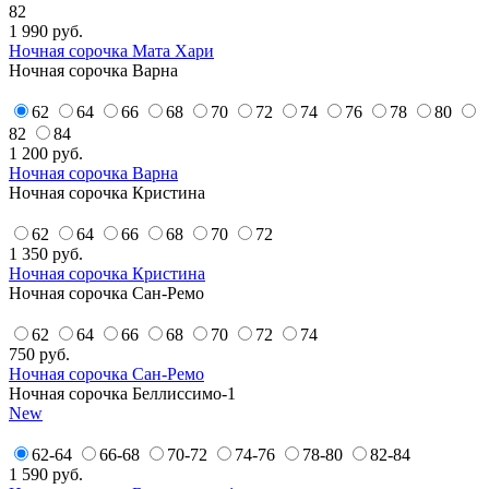
82
1 990
руб.
Ночная сорочка Мата Хари
Ночная сорочка Варна
62
64
66
68
70
72
74
76
78
80
82
84
1 200
руб.
Ночная сорочка Варна
Ночная сорочка Кристина
62
64
66
68
70
72
1 350
руб.
Ночная сорочка Кристина
Ночная сорочка Сан-Ремо
62
64
66
68
70
72
74
750
руб.
Ночная сорочка Сан-Ремо
Ночная сорочка Беллиссимо-1
New
62-64
66-68
70-72
74-76
78-80
82-84
1 590
руб.