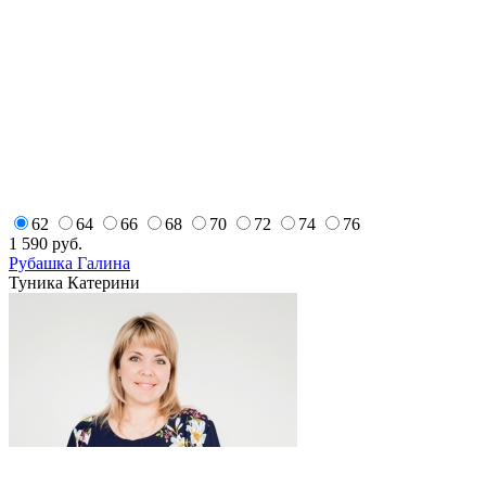
62
64
66
68
70
72
74
76
1 590
руб.
Рубашка Галина
Туника Катерини