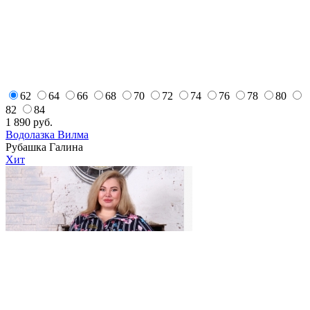
62
64
66
68
70
72
74
76
78
80
82
84
1 890
руб.
Водолазка Вилма
Рубашка Галина
Хит