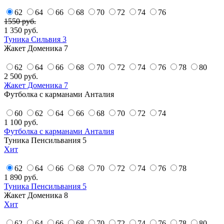
62
64
66
68
70
72
74
76
1550 руб.
1 350
руб.
Туника Сильвия 3
Жакет Доменика 7
62
64
66
68
70
72
74
76
78
80
2 500
руб.
Жакет Доменика 7
Футболка с карманами Анталия
60
62
64
66
68
70
72
74
1 100
руб.
Футболка с карманами Анталия
Туника Пенсильвания 5
Хит
62
64
66
68
70
72
74
76
78
1 890
руб.
Туника Пенсильвания 5
Жакет Доменика 8
Хит
62
64
66
68
70
72
74
76
78
80