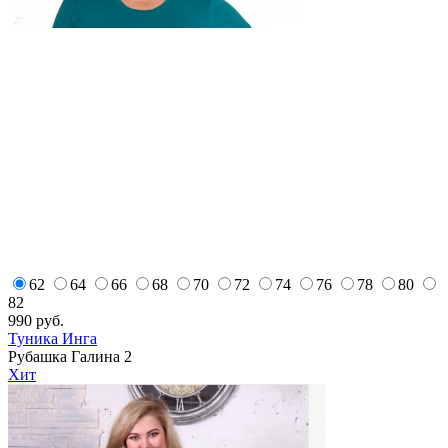
62
64
66
68
70
72
74
76
78
80
82
990
руб.
Туника Инга
Рубашка Галина 2
Хит