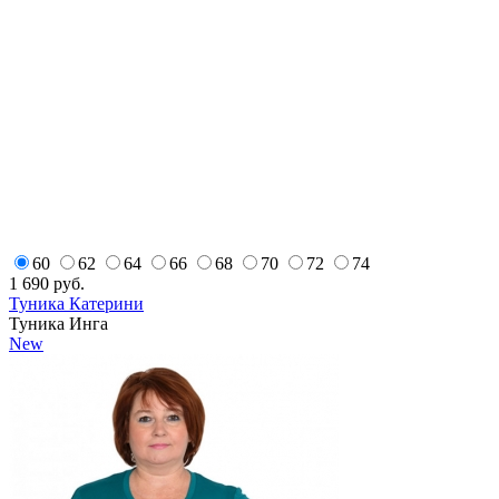
60
62
64
66
68
70
72
74
1 690
руб.
Туника Катерини
Туника Инга
New