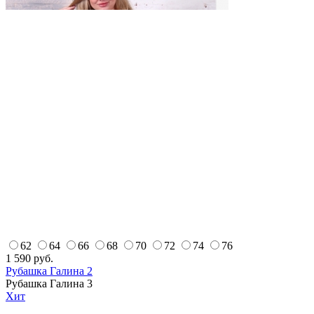
62
64
66
68
70
72
74
76
1 590
руб.
Рубашка Галина 2
Рубашка Галина 3
Хит